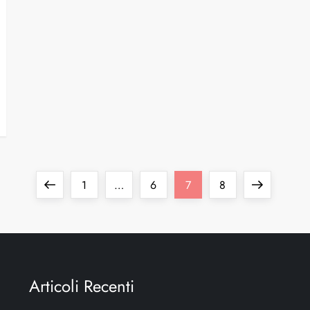
1
…
6
7
8
Articoli Recenti