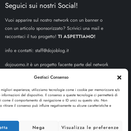
Seguici sui nostri Social!
Vuoi apparire sul nostro network con un banner o
con un articolo sponsorizzato? Scrivici una mail e
raccontaci il tuo progetto!
TI ASPETTIAMO!
info e contatti:
staff@dojoblog.it
dojouomo.it è un progetto facente parte del network
dojoblog.it di proprietà della
ReadMore ADV
con
Gestisci Consenso
sede legale in Via delle Sirene 34 - Roma - P.iva:
IT13402731007
e migliori esperienze, utilizziamo tecnologie come i cookie per memorizzare e/o
 informazioni del dispositivo. Il consenso a queste tecnologie ci permetterà di
ti come il comportamento di navigazione o ID unici su questo sito. Non
Sitemap
-
Privacy Policy
-
Cookie Policy
o ritirare il consenso può influire negativamente su alcune caratteristiche e
Cerca
etta
Nega
Visualizza le preferenze
Cerca