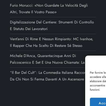
Furio Morucci: «Non Guardate La Velocità Degli
Altri, Trovate Il Vostro Passo»
Digitalizzazione Del Cantiere: Strumenti Di Controllo
E Statuto Dei Lavoratori
Vent’anni Di Rime E Nessun Rimpianto: MC Ivanhoe,
Il Rapper Che Ha Scelto Di Restare Sé Stesso
Michele D’Anca, Quarantacinque Anni Di
Palcoscenico E Set E Una Nuova Chiamata: La Regia
“Il Bar Del Cult”: La Commedia Italiana Raccontata
Per fornire l
accedere alle
Da Chi Non Si Ferma Davanti A Un Ascensore Rotto
elaborare da
acconsentire 
funzioni.
Acc