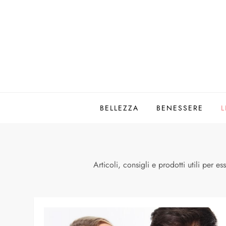
Dojouomo
Il blog per il mondo maschile
BELLEZZA
BENESSERE
L
Articoli, consigli e prodotti utili per es