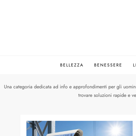
Dojouomo
Il blog per il mondo maschile
BELLEZZA
BENESSERE
L
Una categoria dedicata ad info e approfondimenti per gli uomini c
trovare soluzioni rapide e 