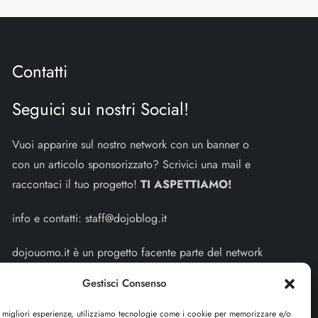
Contatti
Seguici sui nostri Social!
Vuoi apparire sul nostro network con un banner o
con un articolo sponsorizzato? Scrivici una mail e
raccontaci il tuo progetto!
TI ASPETTIAMO!
info e contatti:
staff@dojoblog.it
dojouomo.it è un progetto facente parte del network
dojoblog.it di proprietà della
ReadMore ADV
con
Gestisci Consenso
sede legale in Via delle Sirene 34 - Roma - P.iva:
IT13402731007
e migliori esperienze, utilizziamo tecnologie come i cookie per memorizzare e/o