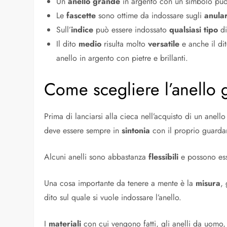
Un
anello grande
in argento con un simbolo può
Le
fascette
sono ottime da indossare sugli
anular
Sull’
indice
può essere indossato
qualsiasi tipo
di
Il dito
medio
risulta molto
versatile
e anche il di
anello in argento con pietre e brillanti.
Come scegliere l’anello 
Prima di lanciarsi alla cieca nell’acquisto di un anel
deve essere sempre in
sintonia
con il proprio guarda
Alcuni anelli sono abbastanza
flessibili
e possono ess
Una cosa importante da tenere a mente è la
misura
,
dito sul quale si vuole indossare l’anello.
I
materiali
con cui vengono fatti, gli anelli da uomo