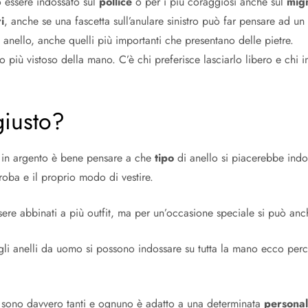
 essere indossato sul
pollice
o per i più coraggiosi anche sul
mig
i
, anche se una fascetta sull’anulare sinistro può far pensare ad 
 anello, anche quelli più importanti che presentano delle pietre.
to più vistoso della mano. C’è chi preferisce lasciarlo libero e chi i
giusto?
lo in argento è bene pensare a che
tipo
di anello si piacerebbe ind
roba e il proprio modo di vestire.
ere abbinati a più outfit, ma per un’occasione speciale si può an
 gli anelli da uomo si possono indossare su tutta la mano ecco perc
, sono davvero tanti e ognuno è adatto a una determinata
personal