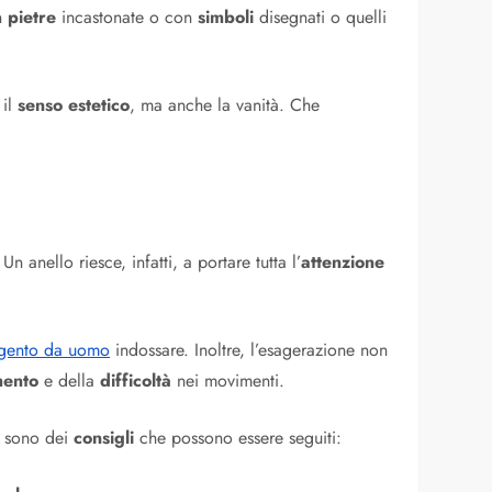
on
pietre
incastonate o con
simboli
disegnati o quelli
 il
senso estetico
, ma anche la vanità. Che
anello riesce, infatti, a portare tutta l’
attenzione
argento da uomo
indossare. Inoltre, l’esagerazione non
mento
e della
difficoltà
nei movimenti.
i sono dei
consigli
che possono essere seguiti: