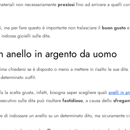
materiali non necessariamente
preziosi
fino ad arrivare a quelli c
 ma per fare questo è importante non tralasciare il
buon gusto
e
ndossa gioielli sulle dita.
un anello in argento da uomo
chiedersi se è disposto o meno a mettere in risalto le sue dita. Un 
 determinato outfit.
 la scelta giusta, infatti, bisogna saper scegliere quali
anelli in 
secutivo sulle dita può risultare
fastidioso
, a causa dello
sfrega
e di indossare un anello su un determinato dito, ma sicuramente c