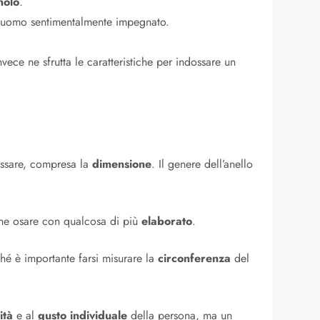
nolo
.
un uomo sentimentalmente impegnato.
nvece ne sfrutta le caratteristiche per indossare un
ossare, compresa la
dimensione
. Il genere dell’anello
che osare con qualcosa di più
elaborato
.
hé è importante farsi misurare la
circonferenza
del
ità
e al
gusto individuale
della persona, ma un