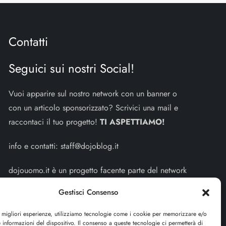
Contatti
Seguici sui nostri Social!
Vuoi apparire sul nostro network con un banner o
con un articolo sponsorizzato? Scrivici una mail e
raccontaci il tuo progetto!
TI ASPETTIAMO!
info e contatti:
staff@dojoblog.it
dojouomo.it è un progetto facente parte del network
dojoblog.it di proprietà della
ReadMore ADV
con
Gestisci Consenso
sede legale in Via delle Sirene 34 - Roma - P.iva:
IT13402731007
e migliori esperienze, utilizziamo tecnologie come i cookie per memorizzare e/o
 informazioni del dispositivo. Il consenso a queste tecnologie ci permetterà di