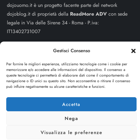
dojouomo.it è un progetto facente parte del network
dojoblog.it di proprietà della
ReadMore ADV
con sede
legale in Via delle Sirene 34 - Roma - P.iva:
IT13402731007
Sitemap
-
Privacy Policy
-
Cookie Policy
Gestisci Consenso
Cerca
Per fornire le migliori esperienze, utilizziamo tecnologie come i cookie per
memorizzare e/o accedere alle informazioni del dispositivo. Il consenso a
Cerca
queste tecnologie ci permetterà di elaborare dati come il comportamento di
navigazione o ID unici su questo sito. Non acconsentire o ritirare il consenso
può influire negativamente su alcune caratteristiche e funzioni.
Accetta
Nega
Visualizza le preferenze