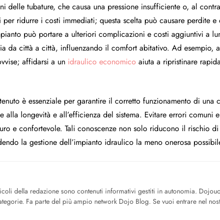
i delle tubature, che causa una pressione insufficiente o, al contrari
ti per ridurre i costi immediati; questa scelta può causare perdite 
impianto può portare a ulteriori complicazioni e costi aggiuntivi a 
aria da città a città, influenzando il comfort abitativo. Ad esempio
vvise; affidarsi a un
idraulico economico
aiuta a ripristinare rapi
enuto è essenziale per garantire il corretto funzionamento di una ca
 alla longevità e all’efficienza del sistema. Evitare errori comuni e 
uro e confortevole. Tali conoscenze non solo riducono il rischio d
ndendo la gestione dell’impianto idraulico la meno onerosa possibil
icoli della redazione sono contenuti informativi gestiti in autonomia. Dojo
tegorie. Fa parte del più ampio network Dojo Blog. Se vuoi entrare nel nost