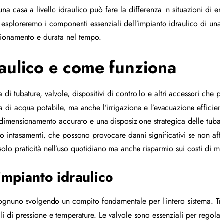
a casa a livello idraulico può fare la differenza in situazioni d
lo, esploreremo i componenti essenziali dell’impianto idraulico di u
nzionamento e durata nel tempo.
aulico e come funziona
a di tubature, valvole, dispositivi di controllo e altri accessori che
ura di acqua potabile, ma anche l’irrigazione e l’evacuazione efficien
un dimensionamento accurato e una disposizione strategica delle tub
o intasamenti, che possono provocare danni significativi se non af
olo praticità nell’uso quotidiano ma anche risparmio sui costi di 
impianto idraulico
ognuno svolgendo un compito fondamentale per l’intero sistema. Tra
velli di pressione e temperature. Le valvole sono essenziali per rego