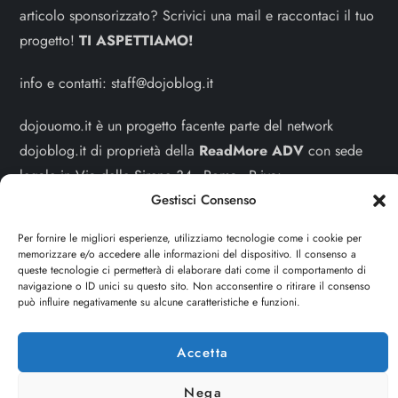
articolo sponsorizzato? Scrivici una mail e raccontaci il tuo
progetto!
TI ASPETTIAMO!
info e contatti:
staff@dojoblog.it
dojouomo.it è un progetto facente parte del network
dojoblog.it di proprietà della
ReadMore ADV
con sede
legale in Via delle Sirene 34 - Roma - P.iva:
Gestisci Consenso
IT13402731007
Per fornire le migliori esperienze, utilizziamo tecnologie come i cookie per
Sitemap
-
Privacy Policy
-
Cookie Policy
memorizzare e/o accedere alle informazioni del dispositivo. Il consenso a
queste tecnologie ci permetterà di elaborare dati come il comportamento di
Cerca
navigazione o ID unici su questo sito. Non acconsentire o ritirare il consenso
può influire negativamente su alcune caratteristiche e funzioni.
Cerca
Accetta
Nega