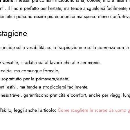
n abito
. I tessuti più comuni includono lana, cotone, lino e misti sint
ranti. Il lino è perfetto per l’estate, ma tende a sgualcirsi facilment
 sintetici possono essere più economici ma spesso meno confortevo
 stagione
e incide sulla vestibilità, sulla traspirazione e sulla coerenza con la
e versatile, si adatta sia al lavoro che alle cerimonie.
oni calde, ma comunque formale.
 soprattutto per la primavera/estate.
nti estivi, ma tende a stropicciarsi facilmente.
ness travel, garantiscono praticità e comfort, anche per viaggi lun
’abito, leggi anche l’articolo:
Come scegliere le scarpe da uomo g