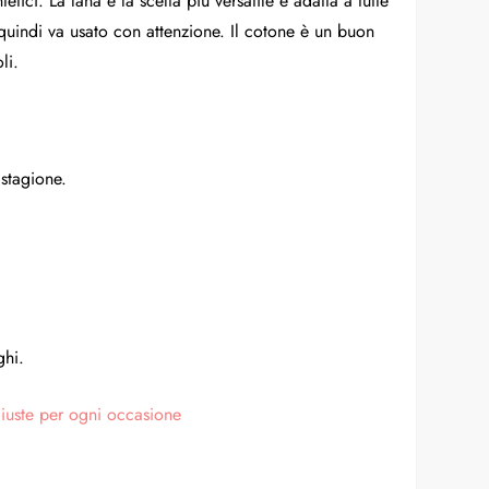
etici. La lana è la scelta più versatile e adatta a tutte
e, quindi va usato con attenzione. Il cotone è un buon
li.
 stagione.
ghi.
iuste per ogni occasione