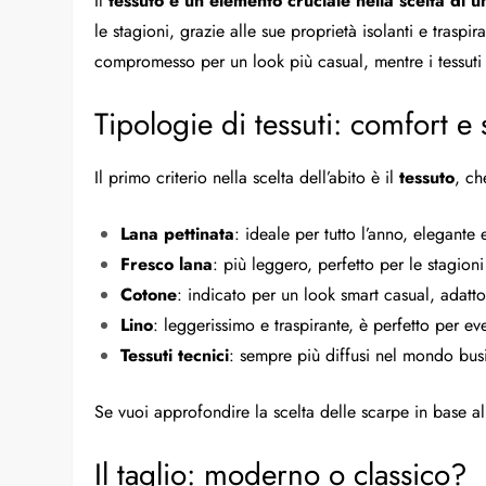
Il
tessuto è un elemento cruciale nella scelta di u
le stagioni, grazie alle sue proprietà isolanti e traspi
compromesso per un look più casual, mentre i tessuti
Tipologie di tessuti: comfort e
Il primo criterio nella scelta dell’abito è il
tessuto
, ch
Lana pettinata
: ideale per tutto l’anno, elegante 
Fresco lana
: più leggero, perfetto per le stagi
Cotone
: indicato per un look smart casual, adatto
Lino
: leggerissimo e traspirante, è perfetto per eve
Tessuti tecnici
: sempre più diffusi nel mondo busi
Se vuoi approfondire la scelta delle scarpe in base all
Il taglio: moderno o classico?