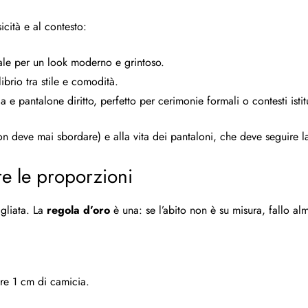
sicità e al contesto:
deale per un look moderno e grintoso.
brio tra stile e comodità.
 e pantalone diritto, perfetto per cerimonie formali o contesti istit
on deve mai sbordare) e alla vita dei pantaloni, che deve seguire l
re le proporzioni
agliata. La
regola d’oro
è una: se l’abito non è su misura, fallo al
re 1 cm di camicia.