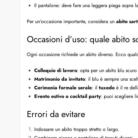
Il pantalone: deve fare una leggera piega sopra l
Per un’occasione importante, considera un
abito sart
Occasioni d’uso: quale abito s
Ogni occasione richiede un abito diverso. Ecco qual
Colloquio di lavoro
: opta per un abito blu scuro 
Matrimonio da invitato
: il blu è sempre una scel
Cerimonia formale serale
: il
tuxedo
è il re del
Evento estivo o cocktail party
: puoi scegliere l
Errori da evitare
Indossare un abito troppo stretto o largo.
Combinare giacca e pantalone di tessuti diversi.