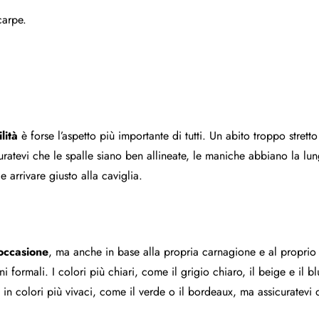
carpe.
ilità
è forse l’aspetto più importante di tutti. Un abito troppo stre
atevi che le spalle siano ben allineate, le maniche abbiano la lung
arrivare giusto alla caviglia.
’occasione
, ma anche in base alla propria carnagione e al proprio st
oni formali. I colori più chiari, come il grigio chiaro, il beige e il
i in colori più vivaci, come il verde o il bordeaux, ma assicuratevi 