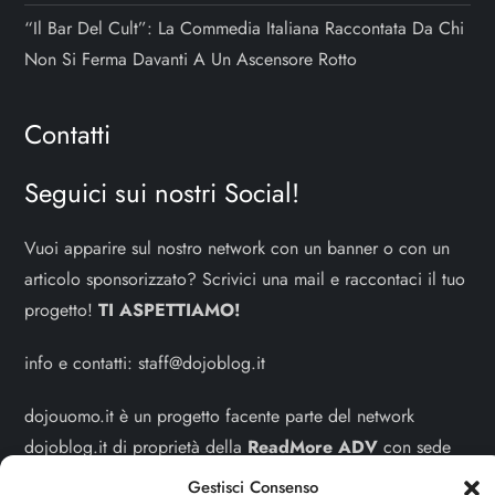
“Il Bar Del Cult”: La Commedia Italiana Raccontata Da Chi
Non Si Ferma Davanti A Un Ascensore Rotto
Contatti
Seguici sui nostri Social!
Vuoi apparire sul nostro network con un banner o con un
articolo sponsorizzato? Scrivici una mail e raccontaci il tuo
progetto!
TI ASPETTIAMO!
info e contatti:
staff@dojoblog.it
dojouomo.it è un progetto facente parte del network
dojoblog.it di proprietà della
ReadMore ADV
con sede
legale in Via delle Sirene 34 - Roma - P.iva:
Gestisci Consenso