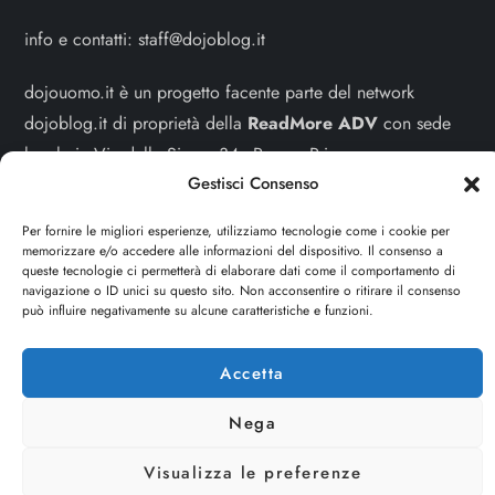
info e contatti:
staff@dojoblog.it
dojouomo.it è un progetto facente parte del network
dojoblog.it di proprietà della
ReadMore ADV
con sede
legale in Via delle Sirene 34 - Roma - P.iva:
Gestisci Consenso
IT13402731007
Per fornire le migliori esperienze, utilizziamo tecnologie come i cookie per
Sitemap
-
Privacy Policy
-
Cookie Policy
memorizzare e/o accedere alle informazioni del dispositivo. Il consenso a
queste tecnologie ci permetterà di elaborare dati come il comportamento di
Cerca
navigazione o ID unici su questo sito. Non acconsentire o ritirare il consenso
può influire negativamente su alcune caratteristiche e funzioni.
Cerca
Accetta
Nega
Visualizza le preferenze