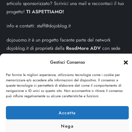
articolo sponsorizzato? Scrivici una mail e raccontaci il tuo
progetto!
TI ASPETTIAMO!
info e contatti:
staff@dojoblog.it
dojouomo.it è un progetto facente parte del network
dojoblog.it di proprietà della
ReadMore ADV
con sede
legale in Via delle Sirene 34 - Roma - P.iva:
Gestisci Consenso
IT13402731007
Per fornire le migliori esperienze, utilizziamo tecnologie come i cookie per
Sitemap
-
Privacy Policy
-
Cookie Policy
memorizzare e/o accedere alle informazioni del dispositivo. Il consenso a
queste tecnologie ci permetterà di elaborare dati come il comportamento di
navigazione o ID unici su questo sito. Non acconsentire o ritirare il consenso
Cerca
può influire negativamente su alcune caratteristiche e funzioni.
Cerca
Accetta
Nega