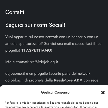
Contatti
Seguici sui nostri Social!
Vuoi apparire sul nostro network con un banner o con un
articolo sponsorizzato? Scrivici una mail e raccontaci il tuo
progetto!
TI ASPETTIAMO!
info e contatti:
staff@dojoblog.it
dojouomo.it è un progetto facente parte del network
dojoblog.it di proprietà della
ReadMore ADV
con sede
legale in Via delle Sirene 34 - Roma - P.iva:
Gestisci Consenso
IT13402731007
Per fornire le migliori esperienze, utilizziamo tecnologie come i cookie per
Sitemap
-
Privacy Policy
-
Cookie Policy
memorizzare e/o accedere alle informazioni del dispositivo. Il consenso a