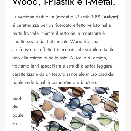
Wood, I-Plastik e I-Metal.
La versione dark blue (modello I-Plastik 0090
Velvet
)
si caratterizza per un ricercato effetto velluto nella
parte frontale, mentre il resto della montatura è
caratterizzata dal trattamento Wood 3D che
conferisce un effetto tridimensionale visibile e tattile
fino alla estremità delle aste. A livello di design,
troviamo lenti specchiate e aste di plastica leggera,
caratterizzate da un tessuto sartoriale micro pied-de-
poule nelle tonalità bianco/nero e blu/nero.
Il
pied-
de-
poule
è un