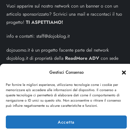
Vuoi apparire sul nostro network con un banner o con un
articolo sponsorizzato? Scrivici una mail e raccontaci il tuo
progetto!
TI ASPETTIAMO!
info e contatti:
staff@dojoblog.it
dojouomo.it è un progetto facente parte del network
dojoblog.it di proprietà della
ReadMore ADV
con sede
legale in Via delle Sirene 34 - Roma - P.iva:
Gestisci Consenso
IT13402731007
Per fornire le migliori esperienze, utilizziamo tecnologie come i cookie per
Sitemap
-
Privacy Policy
-
Cookie Policy
memorizzare e/o accedere alle informazioni del dispositivo. Il consenso a
queste tecnologie ci permetterà di elaborare dati come il comportamento di
navigazione o ID unici su questo sito. Non acconsentire o ritirare il consenso
Cerca
può influire negativamente su alcune caratteristiche e funzioni.
Cerca
Accetta