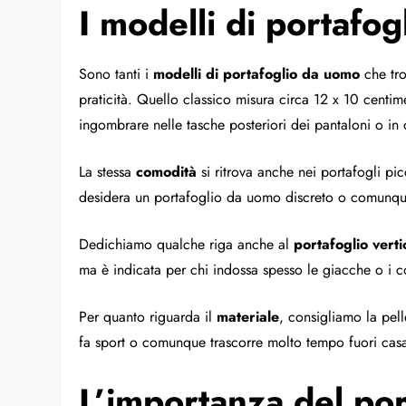
I modelli di portafo
Sono tanti i
modelli di portafoglio da uomo
che tro
praticità. Quello classico misura circa 12 x 10 centime
ingombrare nelle tasche posteriori dei pantaloni o in 
La stessa
comodità
si ritrova anche nei portafogli pic
desidera un portafoglio da uomo discreto o comunque
Dedichiamo qualche riga anche al
portafoglio verti
ma è indicata per chi indossa spesso le giacche o i c
Per quanto riguarda il
materiale
, consigliamo la pel
fa sport o comunque trascorre molto tempo fuori cas
L’importanza del por