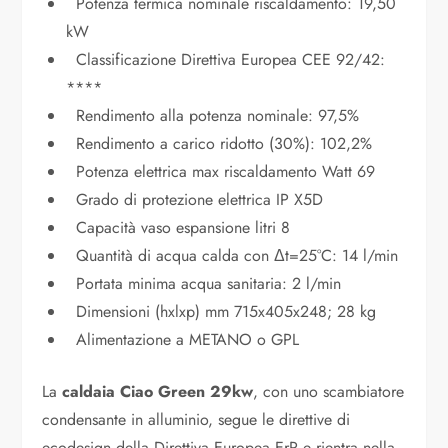
Potenza termica nominale riscaldamento: 19,50
kW
Classificazione Direttiva Europea CEE 92/42:
****
Rendimento alla potenza nominale: 97,5%
Rendimento a carico ridotto (30%): 102,2%
Potenza elettrica max riscaldamento Watt 69
Grado di protezione elettrica IP X5D
Capacità vaso espansione litri 8
Quantità di acqua calda con Δt=25°C: 14 l/min
Portata minima acqua sanitaria: 2 l/min
Dimensioni (hxlxp) mm 715x405x248; 28 kg
Alimentazione a METANO o GPL
La
caldaia Ciao Green 29kw
, con uno scambiatore
condensante in alluminio, segue le direttive di
ecodesign della Direttiva Europea ErP e rientra nella