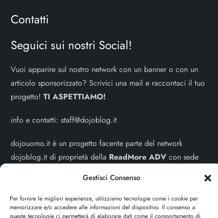
Contatti
Seguici sui nostri Social!
Vuoi apparire sul nostro network con un banner o con un
articolo sponsorizzato? Scrivici una mail e raccontaci il tuo
progetto!
TI ASPETTIAMO!
info e contatti:
staff@dojoblog.it
dojouomo.it è un progetto facente parte del network
dojoblog.it di proprietà della
ReadMore ADV
con sede
legale in Via delle Sirene 34 - Roma - P.iva:
Gestisci Consenso
IT13402731007
Per fornire le migliori esperienze, utilizziamo tecnologie come i cookie per
Sitemap
-
Privacy Policy
-
Cookie Policy
memorizzare e/o accedere alle informazioni del dispositivo. Il consenso a
queste tecnologie ci permetterà di elaborare dati come il comportamento di