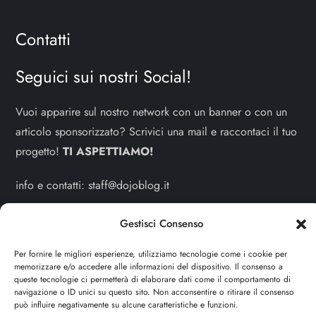
Contatti
Seguici sui nostri Social!
Vuoi apparire sul nostro network con un banner o con un
articolo sponsorizzato? Scrivici una mail e raccontaci il tuo
progetto!
TI ASPETTIAMO!
info e contatti:
staff@dojoblog.it
dojouomo.it è un progetto facente parte del network
Gestisci Consenso
dojoblog.it di proprietà della
ReadMore ADV
con sede
Per fornire le migliori esperienze, utilizziamo tecnologie come i cookie per
legale in Via delle Sirene 34 - Roma - P.iva:
memorizzare e/o accedere alle informazioni del dispositivo. Il consenso a
IT13402731007
queste tecnologie ci permetterà di elaborare dati come il comportamento di
navigazione o ID unici su questo sito. Non acconsentire o ritirare il consenso
può influire negativamente su alcune caratteristiche e funzioni.
Sitemap
-
Privacy Policy
-
Cookie Policy