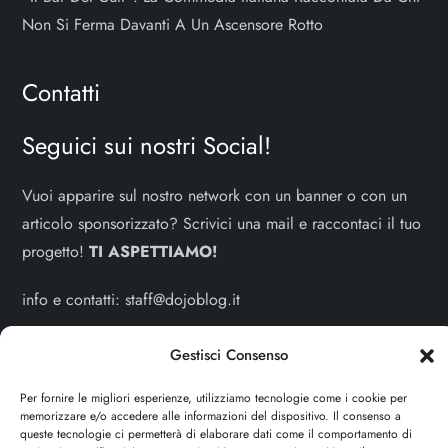
Non Si Ferma Davanti A Un Ascensore Rotto
Contatti
Seguici sui nostri Social!
Vuoi apparire sul nostro network con un banner o con un
articolo sponsorizzato? Scrivici una mail e raccontaci il tuo
progetto!
TI ASPETTIAMO!
info e contatti:
staff@dojoblog.it
dojouomo.it è un progetto facente parte del network
Gestisci Consenso
dojoblog.it di proprietà della
ReadMore ADV
con sede
Per fornire le migliori esperienze, utilizziamo tecnologie come i cookie per
legale in Via delle Sirene 34 - Roma - P.iva:
memorizzare e/o accedere alle informazioni del dispositivo. Il consenso a
IT13402731007
queste tecnologie ci permetterà di elaborare dati come il comportamento di