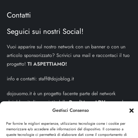
Contatti
Seguici sui nostri Social!
Vuoi apparire sul nostro network con un banner o con un
articolo sponsorizzato? Scrivici una mail e raccontaci il tuo
progetto!
TI ASPETTIAMO!
info e contatti:
staff@dojoblog.it
dojouomo.it è un progetto facente parte del network
dojoblog.it di proprietà della
ReadMore ADV
con sede
Gestisci Consenso
legale in Via delle Sirene 34 - Roma - P.iva:
IT13402731007
Per fornire le migliori esperienze, utilizziamo tecnologie come i cookie per
memorizzare e/o accedere alle informazioni del dispositivo. Il consenso a
Sitemap
-
Privacy Policy
-
Cookie Policy
queste tecnologie ci permetterà di elaborare dati come il comportamento di