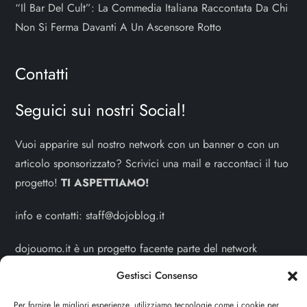
“Il Bar Del Cult”: La Commedia Italiana Raccontata Da Chi
Non Si Ferma Davanti A Un Ascensore Rotto
Contatti
Seguici sui nostri Social!
Vuoi apparire sul nostro network con un banner o con un
articolo sponsorizzato? Scrivici una mail e raccontaci il tuo
progetto!
TI ASPETTIAMO!
info e contatti:
staff@dojoblog.it
dojouomo.it è un progetto facente parte del network
dojoblog.it di proprietà della
ReadMore ADV
con sede
Gestisci Consenso
legale in Via delle Sirene 34 - Roma - P.iva:
IT13402731007
Per fornire le migliori esperienze, utilizziamo tecnologie come i cookie per