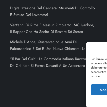
Digitalizzazione Del Cantiere: Strumenti Di Controllo
E Statuto Dei Lavoratori
Vent’anni Di Rime E Nessun Rimpianto: MC Ivanhoe,
Il Rapper Che Ha Scelto Di Restare Sé Stesso
Michele D’Anca, Quarantacinque Anni Di
Palcoscenico E Set E Una Nuova Chiamata: La Regia
“Il Bar Del Cult”: La Commedia Italiana Raccontata
Per fornire l
accedere alle
Da Chi Non Si Ferma Davanti A Un Ascensore Rotto
elaborare da
acconsentire 
funzioni.
Acc