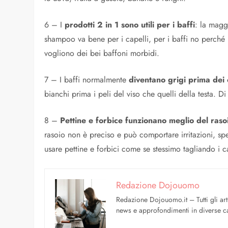
6 – I
prodotti 2 in 1 sono utili per i baffi
: la magg
shampoo va bene per i capelli, per i baffi no perché r
vogliono dei bei baffoni morbidi.
7 – I baffi normalmente
diventano grigi prima dei 
bianchi prima i peli del viso che quelli della testa. 
8 –
Pettine e forbice funzionano meglio del raso
rasoio non è preciso e può comportare irritazioni, sp
usare pettine e forbici come se stessimo tagliando i ca
Redazione Dojouomo
Redazione Dojouomo.it – Tutti gli art
news e approfondimenti in diverse ca