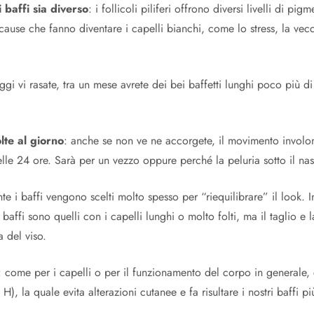
i baffi sia diverso
: i follicoli piliferi offrono diversi livelli di 
le cause che fanno diventare i capelli bianchi, come lo stress, la v
oggi vi rasate, tra un mese avrete dei bei baffetti lunghi poco più d
lte al giorno
: anche se non ve ne accorgete, il movimento involon
delle 24 ore. Sarà per un vezzo oppure perché la peluria sotto il na
nte i baffi vengono scelti molto spesso per “riequilibrare” il look. 
i baffi sono quelli con i capelli lunghi o molto folti, ma il taglio 
 del viso.
: come per i capelli o per il funzionamento del corpo in generale,
 la quale evita alterazioni cutanee e fa risultare i nostri baffi più