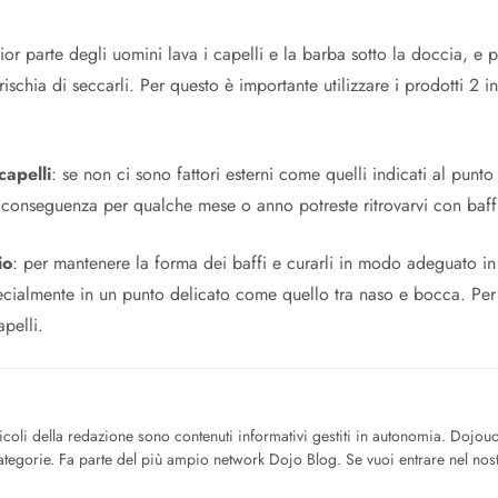
ior parte degli uomini lava i capelli e la barba sotto la doccia, e 
ischia di seccarli. Per questo è importante utilizzare i prodotti 2
capelli
: se non ci sono fattori esterni come quelli indicati al punt
Di conseguenza per qualche mese o anno potreste ritrovarvi con baffi
io
: per mantenere la forma dei baffi e curarli in modo adeguato in 
ecialmente in un punto delicato come quello tra naso e bocca. Per 
pelli.
icoli della redazione sono contenuti informativi gestiti in autonomia. Dojo
tegorie. Fa parte del più ampio network Dojo Blog. Se vuoi entrare nel nost