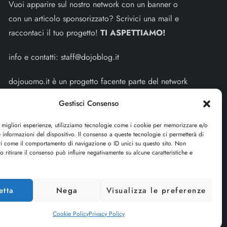
Vuoi apparire sul nostro network con un banner o
con un articolo sponsorizzato? Scrivici una mail e
raccontaci il tuo progetto!
TI ASPETTIAMO!
info e contatti:
staff@dojoblog.it
dojouomo.it è un progetto facente parte del network
dojoblog.it di proprietà della
ReadMore ADV
con
Gestisci Consenso
sede legale in Via delle Sirene 34 - Roma - P.iva:
IT13402731007
e migliori esperienze, utilizziamo tecnologie come i cookie per memorizzare e/o
 informazioni del dispositivo. Il consenso a queste tecnologie ci permetterà di
ti come il comportamento di navigazione o ID unici su questo sito. Non
Sitemap
-
Privacy Policy
-
Cookie Policy
o ritirare il consenso può influire negativamente su alcune caratteristiche e
Cerca
etta
Nega
Visualizza le preferenze
Cerca
Cookie Policy
Privacy Policy