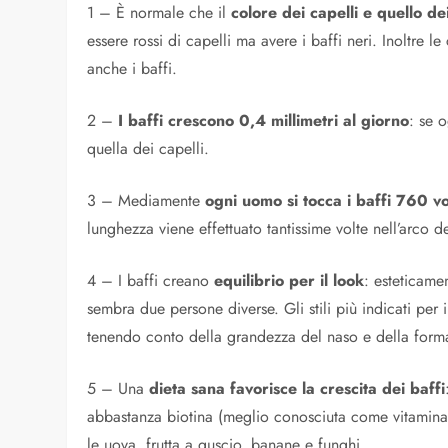
1 – È normale che il
colore dei capelli e quello de
essere rossi di capelli ma avere i baffi neri. Inoltre 
anche i baffi.
2 –
I baffi crescono 0,4 millimetri al giorno
: se 
quella dei capelli.
3 – Mediamente
ogni uomo si tocca i baffi 760 vo
lunghezza viene effettuato tantissime volte nell’arco 
4 – I baffi creano
equilibrio per il look
: esteticame
sembra due persone diverse. Gli stili più indicati per 
tenendo conto della grandezza del naso e della forma
5 – Una
dieta sana favorisce la crescita dei baffi
abbastanza biotina (meglio conosciuta come vitamina H),
le uova, frutta a guscio, banane e funghi.