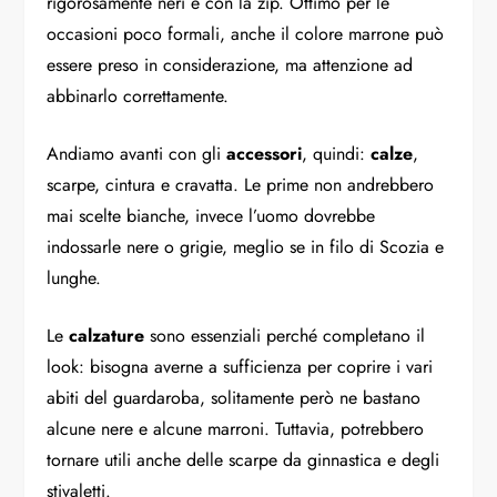
rigorosamente neri e con la zip. Ottimo per le
occasioni poco formali, anche il colore marrone può
essere preso in considerazione, ma attenzione ad
abbinarlo correttamente.
Andiamo avanti con gli
accessori
, quindi:
calze
,
scarpe, cintura e cravatta. Le prime non andrebbero
mai scelte bianche, invece l’uomo dovrebbe
indossarle nere o grigie, meglio se in filo di Scozia e
lunghe.
Le
calzature
sono essenziali perché completano il
look: bisogna averne a sufficienza per coprire i vari
abiti del guardaroba, solitamente però ne bastano
alcune nere e alcune marroni. Tuttavia, potrebbero
tornare utili anche delle scarpe da ginnastica e degli
stivaletti.