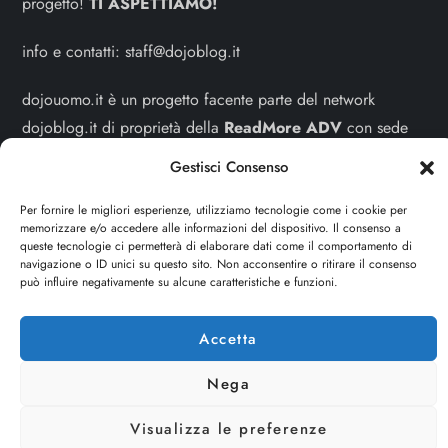
progetto!
TI ASPETTIAMO!
info e contatti:
staff@dojoblog.it
dojouomo.it è un progetto facente parte del network
dojoblog.it di proprietà della
ReadMore ADV
con sede
legale in Via delle Sirene 34 - Roma - P.iva:
Gestisci Consenso
IT13402731007
Per fornire le migliori esperienze, utilizziamo tecnologie come i cookie per
memorizzare e/o accedere alle informazioni del dispositivo. Il consenso a
Sitemap
-
Privacy Policy
-
Cookie Policy
queste tecnologie ci permetterà di elaborare dati come il comportamento di
navigazione o ID unici su questo sito. Non acconsentire o ritirare il consenso
Cerca
può influire negativamente su alcune caratteristiche e funzioni.
Cerca
Accetta
Nega
Visualizza le preferenze