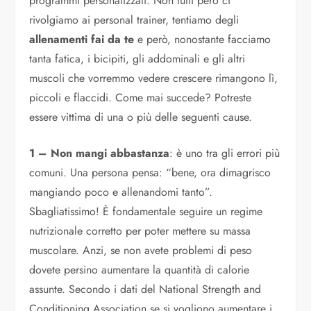
programmi personalizzati. Non tutti però ci
rivolgiamo ai personal trainer, tentiamo degli
allenamenti fai da te
e però, nonostante facciamo
tanta fatica, i bicipiti, gli addominali e gli altri
muscoli che vorremmo vedere crescere rimangono lì,
piccoli e flaccidi. Come mai succede? Potreste
essere vittima di una o più delle seguenti cause.
1 – Non mangi abbastanza
: è uno tra gli errori più
comuni. Una persona pensa: “bene, ora dimagrisco
mangiando poco e allenandomi tanto”.
Sbagliatissimo! È fondamentale seguire un regime
nutrizionale corretto per poter mettere su massa
muscolare. Anzi, se non avete problemi di peso
dovete persino aumentare la quantità di calorie
assunte. Secondo i dati del National Strength and
Conditioning Association se si vogliono aumentare i