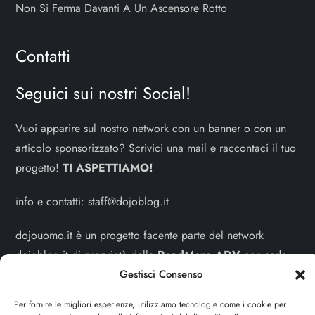
Non Si Ferma Davanti A Un Ascensore Rotto
Contatti
Seguici sui nostri Social!
Vuoi apparire sul nostro network con un banner o con un
articolo sponsorizzato? Scrivici una mail e raccontaci il tuo
progetto!
TI ASPETTIAMO!
info e contatti:
staff@dojoblog.it
dojouomo.it è un progetto facente parte del network
dojoblog.it di proprietà della
ReadMore ADV
con sede
legale in Via delle Sirene 34 - Roma - P.iva:
Gestisci Consenso
IT13402731007
Per fornire le migliori esperienze, utilizziamo tecnologie come i cookie per