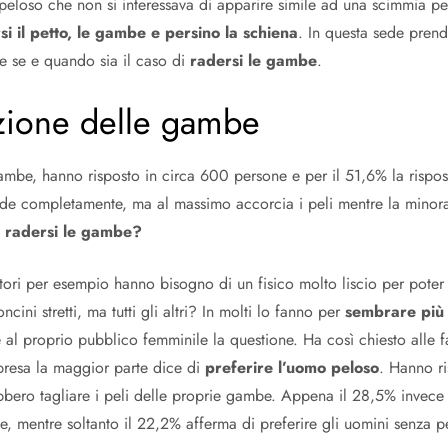
eloso che non si interessava di apparire simile ad una scimmia pe
si il petto, le gambe e persino la schiena
. In questa sede pren
e se e quando sia il caso di
radersi le gambe
.
azione delle gambe
le gambe, hanno risposto in circa 600 persone e per il 51,6% la risp
ade completamente, ma al massimo accorcia i peli mentre la minora
 radersi le gambe?
tatori per esempio hanno bisogno di un fisico molto liscio per poter a
ncini stretti, ma tutti gli altri? In molti lo fanno per
sembrare più 
e al proprio pubblico femminile la questione. Ha così chiesto alle
presa la maggior parte dice di
preferire l’uomo peloso
. Hanno r
bero tagliare i peli delle proprie gambe. Appena il 28,5% invece
e, mentre soltanto il 22,2% afferma di preferire gli uomini senza p