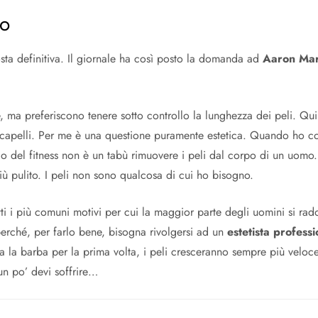
no
osta definitiva. Il giornale ha così posto la domanda ad
Aaron Mar
, ma preferiscono tenere sotto controllo la lunghezza dei peli. Qui
 capelli. Per me è una questione puramente estetica. Quando ho co
o del fitness non è un tabù rimuovere i peli dal corpo di un uomo.
ù pulito. I peli non sono qualcosa di cui ho bisogno.
ti i più comuni motivi per cui la maggior parte degli uomini si ra
rché, per farlo bene, bisogna rivolgersi ad un
estetista professi
a la barba per la prima volta, i peli cresceranno sempre più velo
 un po’ devi soffrire…