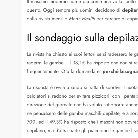
Il maschio moderno non è più come una volta, bello p
questo. Oggi sempre più uomini decidono di
depilar
dalla rivista mensile
Men’s Health
per cercare di capir
Il sondaggio sulla depil
La rivista ha chiesto ai suoi lettori se si radessero 
radermi le gambe”. Il 33,1% ha risposto che non si r
frequentemente. Ora la domanda è:
perché bisogna
La risposta è ovvia quando si tratta di sportivi. I nuo
calciatori si radono per evitare pizzicorii con i pantalo
direzione del giornale che ha voluto sottoporre anch
ne pensassero delle gambe maschili depilate, e a sor
700, ed il 49,3% ha risposto che i maschi non dovreb
depilano, ma d’altra parte gli piacciono le gambe lisc