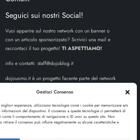
Seguici sui nostri Social!
Vuoi apparire sul nostro network con un banner o
con un articolo sponsorizzato? Scrivici una mail e
raccontaci il tuo progetto!
TI ASPETTIAMO!
info e contatti:
staff@dojoblog.it
dojouomo.it è un progetto facente parte del network
dojoblog.it di proprietà della
ReadMore ADV
con
Gestisci Consenso
sede legale in Via delle Sirene 34 - Roma - P.iva:
IT13402731007
e migliori esperienze, utilizziamo tecnologie come i cookie per memorizzare e/o
 informazioni del dispositivo. Il consenso a queste tecnologie ci permetterà di
ti come il comportamento di navigazione o ID unici su questo sito. Non
Sitemap
-
Privacy Policy
-
Cookie Policy
o ritirare il consenso può influire negativamente su alcune caratteristiche e
Cerca