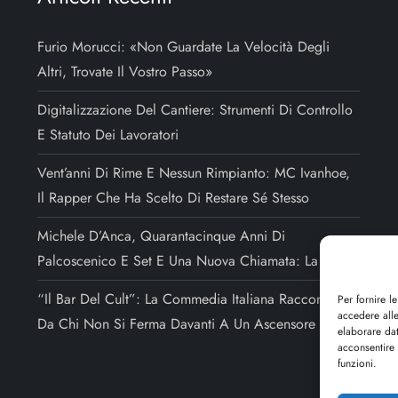
Furio Morucci: «Non Guardate La Velocità Degli
Altri, Trovate Il Vostro Passo»
Digitalizzazione Del Cantiere: Strumenti Di Controllo
E Statuto Dei Lavoratori
Vent’anni Di Rime E Nessun Rimpianto: MC Ivanhoe,
Il Rapper Che Ha Scelto Di Restare Sé Stesso
Michele D’Anca, Quarantacinque Anni Di
Palcoscenico E Set E Una Nuova Chiamata: La Regia
“Il Bar Del Cult”: La Commedia Italiana Raccontata
Per fornire l
accedere alle
Da Chi Non Si Ferma Davanti A Un Ascensore Rotto
elaborare da
acconsentire 
funzioni.