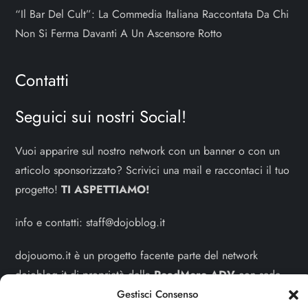
“Il Bar Del Cult”: La Commedia Italiana Raccontata Da Chi
Non Si Ferma Davanti A Un Ascensore Rotto
Contatti
Seguici sui nostri Social!
Vuoi apparire sul nostro network con un banner o con un
articolo sponsorizzato? Scrivici una mail e raccontaci il tuo
progetto!
TI ASPETTIAMO!
info e contatti:
staff@dojoblog.it
dojouomo.it è un progetto facente parte del network
dojoblog.it di proprietà della
ReadMore ADV
con sede
legale in Via delle Sirene 34 - Roma - P.iva:
Gestisci Consenso