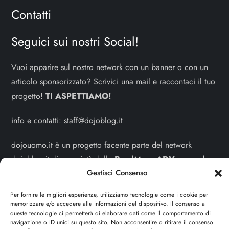
Contatti
Seguici sui nostri Social!
Vuoi apparire sul nostro network con un banner o con un
articolo sponsorizzato? Scrivici una mail e raccontaci il tuo
progetto!
TI ASPETTIAMO!
info e contatti:
staff@dojoblog.it
dojouomo.it è un progetto facente parte del network
dojoblog.it di proprietà della
ReadMore ADV
con sede
Gestisci Consenso
legale in Via delle Sirene 34 - Roma - P.iva:
IT13402731007
Per fornire le migliori esperienze, utilizziamo tecnologie come i cookie per
memorizzare e/o accedere alle informazioni del dispositivo. Il consenso a
Sitemap
-
Privacy Policy
-
Cookie Policy
queste tecnologie ci permetterà di elaborare dati come il comportamento di
navigazione o ID unici su questo sito. Non acconsentire o ritirare il consenso