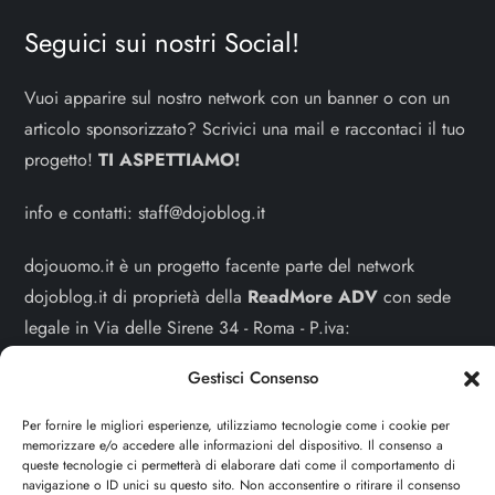
Seguici sui nostri Social!
Vuoi apparire sul nostro network con un banner o con un
articolo sponsorizzato? Scrivici una mail e raccontaci il tuo
progetto!
TI ASPETTIAMO!
info e contatti:
staff@dojoblog.it
dojouomo.it è un progetto facente parte del network
dojoblog.it di proprietà della
ReadMore ADV
con sede
legale in Via delle Sirene 34 - Roma - P.iva:
IT13402731007
Gestisci Consenso
Sitemap
-
Privacy Policy
-
Cookie Policy
Per fornire le migliori esperienze, utilizziamo tecnologie come i cookie per
memorizzare e/o accedere alle informazioni del dispositivo. Il consenso a
Cerca
queste tecnologie ci permetterà di elaborare dati come il comportamento di
navigazione o ID unici su questo sito. Non acconsentire o ritirare il consenso