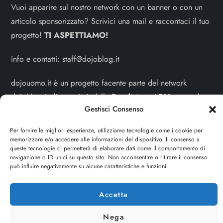
Vuoi apparire sul nostro network con un banner o con un
articolo sponsorizzato? Scrivici una mail e raccontaci il tuo
progetto!
TI ASPETTIAMO!
info e contatti:
staff@dojoblog.it
dojouomo.it è un progetto facente parte del network
dojoblog.it di proprietà della
ReadMore ADV
con sede
Gestisci Consenso
legale in Via delle Sirene 34 - Roma - P.iva:
IT13402731007
Per fornire le migliori esperienze, utilizziamo tecnologie come i cookie per
memorizzare e/o accedere alle informazioni del dispositivo. Il consenso a
Sitemap
-
Privacy Policy
-
Cookie Policy
queste tecnologie ci permetterà di elaborare dati come il comportamento di
navigazione o ID unici su questo sito. Non acconsentire o ritirare il consenso
può influire negativamente su alcune caratteristiche e funzioni.
Cerca
Cerca
Accetta
Nega