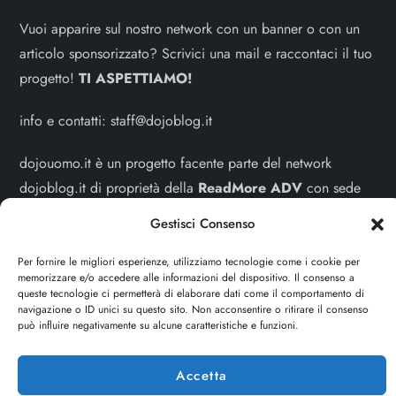
Vuoi apparire sul nostro network con un banner o con un
articolo sponsorizzato? Scrivici una mail e raccontaci il tuo
progetto!
TI ASPETTIAMO!
info e contatti:
staff@dojoblog.it
dojouomo.it è un progetto facente parte del network
dojoblog.it di proprietà della
ReadMore ADV
con sede
legale in Via delle Sirene 34 - Roma - P.iva:
Gestisci Consenso
IT13402731007
Per fornire le migliori esperienze, utilizziamo tecnologie come i cookie per
memorizzare e/o accedere alle informazioni del dispositivo. Il consenso a
Sitemap
-
Privacy Policy
-
Cookie Policy
queste tecnologie ci permetterà di elaborare dati come il comportamento di
navigazione o ID unici su questo sito. Non acconsentire o ritirare il consenso
Cerca
può influire negativamente su alcune caratteristiche e funzioni.
Cerca
Accetta