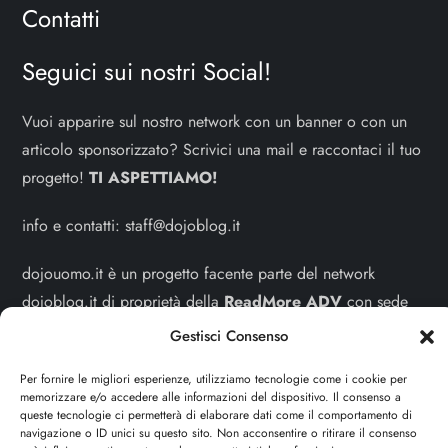
Contatti
Seguici sui nostri Social!
Vuoi apparire sul nostro network con un banner o con un
articolo sponsorizzato? Scrivici una mail e raccontaci il tuo
progetto!
TI ASPETTIAMO!
info e contatti:
staff@dojoblog.it
dojouomo.it è un progetto facente parte del network
dojoblog.it di proprietà della
ReadMore ADV
con sede
legale in Via delle Sirene 34 - Roma - P.iva:
Gestisci Consenso
IT13402731007
Per fornire le migliori esperienze, utilizziamo tecnologie come i cookie per
memorizzare e/o accedere alle informazioni del dispositivo. Il consenso a
Sitemap
-
Privacy Policy
-
Cookie Policy
queste tecnologie ci permetterà di elaborare dati come il comportamento di
navigazione o ID unici su questo sito. Non acconsentire o ritirare il consenso