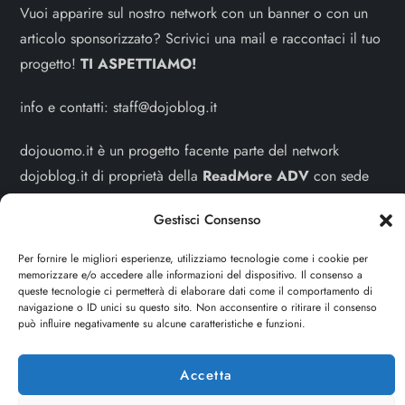
Vuoi apparire sul nostro network con un banner o con un
articolo sponsorizzato? Scrivici una mail e raccontaci il tuo
progetto!
TI ASPETTIAMO!
info e contatti:
staff@dojoblog.it
dojouomo.it è un progetto facente parte del network
dojoblog.it di proprietà della
ReadMore ADV
con sede
legale in Via delle Sirene 34 - Roma - P.iva:
Gestisci Consenso
IT13402731007
Per fornire le migliori esperienze, utilizziamo tecnologie come i cookie per
Sitemap
-
Privacy Policy
-
Cookie Policy
memorizzare e/o accedere alle informazioni del dispositivo. Il consenso a
queste tecnologie ci permetterà di elaborare dati come il comportamento di
navigazione o ID unici su questo sito. Non acconsentire o ritirare il consenso
Cerca
può influire negativamente su alcune caratteristiche e funzioni.
Cerca
Accetta